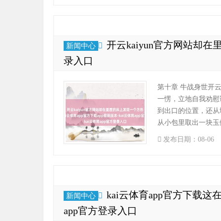
开云kaiyun官方网站却在
新闻中心
录入口
第十章 牛战身世开
一愣，立地自我劝慰
到出口的位置，还从
从小包里取出一块玉
发布日期：08-06
kai云体育app官方下载这
新闻中心
app官方登录入口