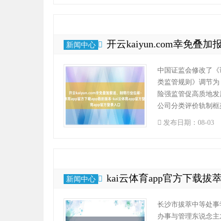
开云kaiyun.com幸免叠
新闻中心
中国证监会修改了《证
类监管规则》调节为
险强监管促高质地发
公司分类评价轨制框
发布日期：08-03
kai云体育app官方下载拔
新闻中心
长沙市拔萃中等处事
办事与管理东说念主