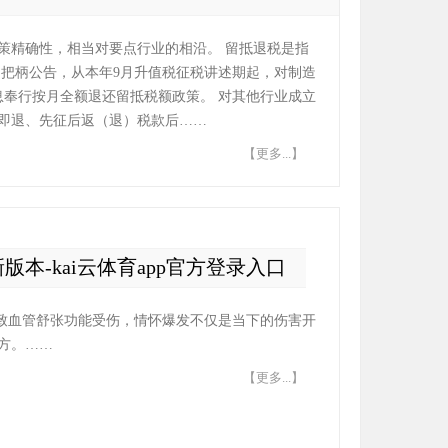
策精确性，相当对要点行业的相沿。 留抵退税是指
把柄公告，从本年9月升值税征税讲述期起，对制造
奉行按月全额退还留抵税额政策。 对其他行业成立
即退、先征后返（退）税款后……
【更多...】
新版本-kai云体育app官方登录入口
导致血管舒张功能受伤，情怀爆发不仅是当下的伤害开
我方。……
【更多...】