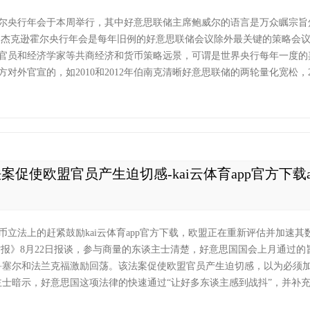
尔央行年会于本周举行，其中好意思联储主席鲍威尔的语言是万众瞩宗旨
 杰克逊霍尔央行年会是每年旧例的好意思联储会议除外最关键的策略会议，
官员和经济学家等共商经济和货币策略远景，可谓是世界央行每年一度的嘉会
对外官宣的，如2010和2012年伯南克清晰好意思联储的两轮量化宽松，2
法案促使欧盟官员产生迫切感-kai云体育app官方下载a
币立法上的赶紧鼓励kai云体育app官方下载，欧盟正在重新评估并加速
报》8月22日报谈，参与商量的东谈主士清楚，好意思国国会上月通过的旨在监
布鲁塞尔和法兰克福激励回荡。该法案促使欧盟官员产生迫切感，以为必须加
主士暗示，好意思国这项法律的快速通过“让好多东谈主感到战抖”，并补充