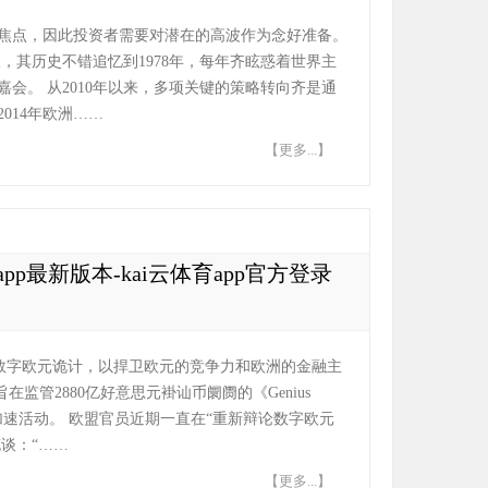
焦点，因此投资者需要对潜在的高波作为念好准备。
其历史不错追忆到1978年，每年齐眩惑着世界主
。 从2010年以来，多项关键的策略转向齐是通
014年欧洲……
【更多...】
pp最新版本-kai云体育app官方登录
其数字欧元诡计，以捍卫欧元的竞争力和欧洲的金融主
管2880亿好意思元褂讪币阛阓的《Genius
速活动。 欧盟官员近期一直在“重新辩论数字欧元
谈：“……
【更多...】