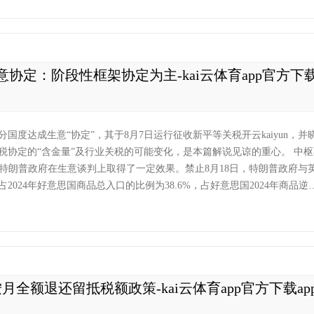
生意协定：阶段性框架协定为主-kai云体育app官方下载a
国度达成生意“协定”，其于8月7日运行征收新平等关税开云kaiyun，
税协定的“含金量”及行业关税的可能变化，是本篇解说见谅的重心。 中
1.特朗普政府在生意谈判上取得了一定效果。禁止8月18日，特朗普政府
2024年好意思国商品总入口的比例为38.6%，占好意思国2024年商品逆
行按月全额退还留抵税额政策-kai云体育app官方下载ap